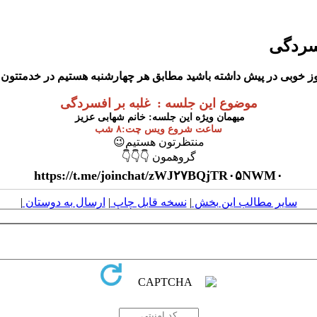
فسردگی
ز خوبی در پیش داشته باشید مطابق هر چهارشنبه هستیم در خدمتتون ت
موضوع این جلسه : غلبه بر افسردگی
میهمان ویژه این جلسه: خانم شهابی عزیز
ساعت شروع ویس چت:۸ شب
منتظرتون هستیم😉
گروهمون 👇👇👇
https://t.me/joinchat/zWJ۲۷BQjTR۰۵NWM۰
سایر مطالب این بخش
|
نسخه قابل چاپ
|
ارسال به دوستان
|