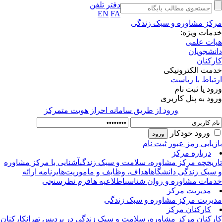
دفتر تلفن
EN
FA
کز مشاوره و سبک زندگی
مات ویژه:
ات علمی
نشجویان
رکنان
مت الکترونیکی
تباط با ریاست
ود یا ثبت نام
ود به پنل کاربری
ورود از طريق سامانه احراز هويت متمركز
ورود خودکار
زیابی رمز عبور
ثبت نام
درباره مرکز
ریخچه مرکز مشاوره، سلامت و سبک زندگی
آشنایی با مرکز مشاوره
سبک زندگی دانشگاه
اهداف، وظایف و ماموریت‌ها
برنامه ارائه
مات مشاوره و روان شناسی
اطلاعیه ها
فرم نظرسنجی
مدیریت مرکز
یریت مرکز مشاوره و سبک زندگی
کارکنان مرکز
رکنان مرکز مشاوره، سلامت و سبک زندگی در پردیس تهران
کارکنان