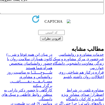
طالب مشابه
دمات مشاوره و روانشناسی
در میان این همه غوغا و شر...:)
یرحضوری مرکز مشاوره و سبک
کانون همیاران سلامت روان با
ندگی معاونت دانشجویی دانشگاه
حضور روانشناسان متخصص
وارزمی
همراه شما هستند
راره درکنار هم شناختی روی
سُــــوچِــــلـٰـا به مناسبت روز
ختلالات روان داشته باشیم
روانشناس و مشاوره،
مســابــقـــه نـقــــــاشـــی
برگزار میکنه
شاوره تلفنی در شرایط
کارگاهی با حضور دکتر دارابی به
ضطرار؛ صدای مشاور ویژه
منظور روابط عاطفی و سبک های
ساتید و کارکنان دانشگاه
دلبستگی
باله‌های نامرئی؛ چرا حتی اگر در
ویتامین N: قدرت طبیعت در