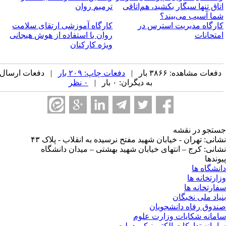
تاق تنها سیگار بکشید، هم‌اتاقی
ترمیم روان
ما آسیب می‌بیند؟
ارگاه مدیریت استرس در
کارگاه آموزشی ارتقای سلامت
متحانات
روان با استفاده از هوش هیجانی
ویژه کارکنان
فعات مشاهده: ۳۸۶۶ بار |
دفعات چاپ: ۲۰۹ بار
| دفعات ارسال
به دیگران: ۰ بار |
۰ نظر
تجو در نقشه
انی: تهران - خیابان شهید مفتح نرسیده به انقلاب - پلاک ۴۳
انی: کرج – انتهای خیابان شهید بهشتی – میدان دانشگاه
وندها
نشگاه ها
ارتخانه ها
ارتخانه ها
یاد ملی نخبگان
دوق رفاه دانشجویان
مانه شکایات وزارت علوم
مانه تدارکات الکترونیکی دولت