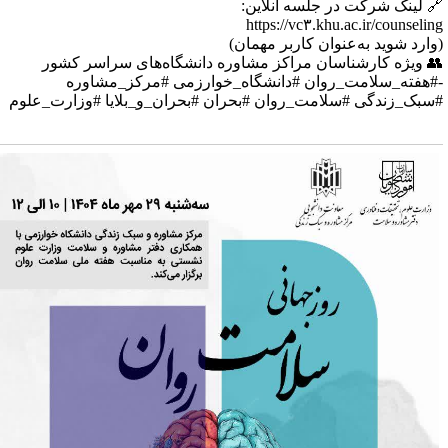
 لینک شرکت در جلسه آنلاین:
https://vc۳.khu.ac.ir/counselin
وارد شوید به‌عنوان کاربر مهمان)
 ویژه کارشناسان مراکز مشاوره دانشگاه‌های سراسر کشور
#هفته_سلامت_روان #دانشگاه_خوارزمی #مرکز_مشاوره
سبک_زندگی #سلامت_روان #بحران #بحران_و_بلایا #وزارت_علوم