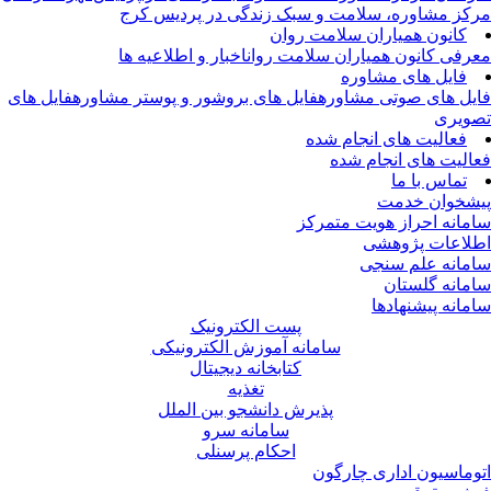
کز مشاوره، سلامت و سبک زندگی در پردیس کرج
کانون همیاران سلامت روان
رفی کانون همیاران سلامت روان
اخبار و اطلاعیه ها
فایل های مشاوره
یل های صوتی مشاوره
فایل های بروشور و پوستر مشاوره
فایل های
ویری
فعالیت های انجام شده
الیت های انجام شده
تماس با ما
شخوان خدمت
مانه احراز هویت متمرکز
لاعات پژوهشی
مانه علم سنجی
مانه گلستان
مانه پیشنهادها
پست الکترونیک
سامانه آموزش الکترونیکی
کتابخانه دیجیتال
تغذیه
پذیرش دانشجو بین الملل
سامانه سرو
احکام پرسنلی
وماسیون اداری چارگون