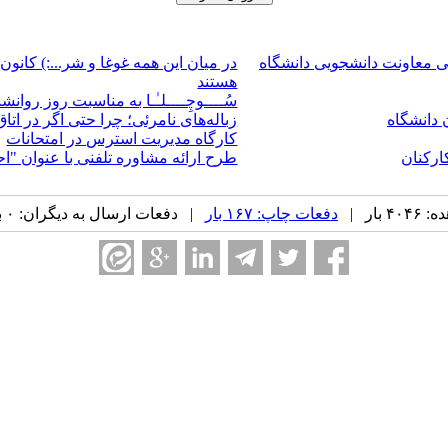
 معاونت دانشجویی دانشگاه
در میان این همه غوغا و شر...:) کا
هستند
سُــــوچِــــلـٰـا به مناسبت روز روان
 دانشگاه
زباله‌های نامرئی؛ چرا حتی اگر در اتا
کارگاه مدیریت استرس در امتحانات
ارکنان
طرح ارائه مشاوره تلفنی با عنوان "ا
بار |
دفعات چاپ: ۱۶۷ بار
| دفعات ارسال به دیگران: ۰ بار |