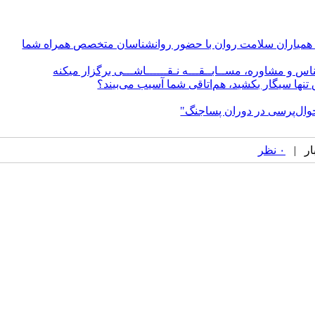
نون همیاران سلامت روان با حضور روانشناسان متخصص همراه شما
شناس و مشاوره، مســابــقـــه نـقــــــاشـــی برگزار میکنه
ق تنها سیگار بکشید، هم‌اتاقی شما آسیب می‌بیند؟
حوال‌پرسی در دوران پسا‌جنگ"
۰ نظر