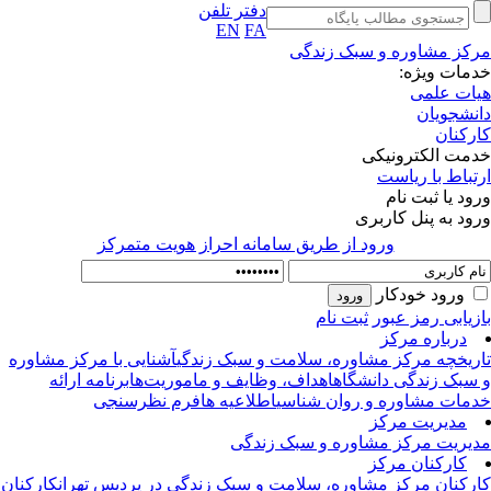
دفتر تلفن
EN
FA
کز مشاوره و سبک زندگی
مات ویژه:
ات علمی
نشجویان
رکنان
مت الکترونیکی
تباط با ریاست
ود یا ثبت نام
ود به پنل کاربری
ورود از طريق سامانه احراز هويت متمركز
ورود خودکار
زیابی رمز عبور
ثبت نام
درباره مرکز
ریخچه مرکز مشاوره، سلامت و سبک زندگی
آشنایی با مرکز مشاوره
سبک زندگی دانشگاه
اهداف، وظایف و ماموریت‌ها
برنامه ارائه
مات مشاوره و روان شناسی
اطلاعیه ها
فرم نظرسنجی
مدیریت مرکز
یریت مرکز مشاوره و سبک زندگی
کارکنان مرکز
رکنان مرکز مشاوره، سلامت و سبک زندگی در پردیس تهران
کارکنان