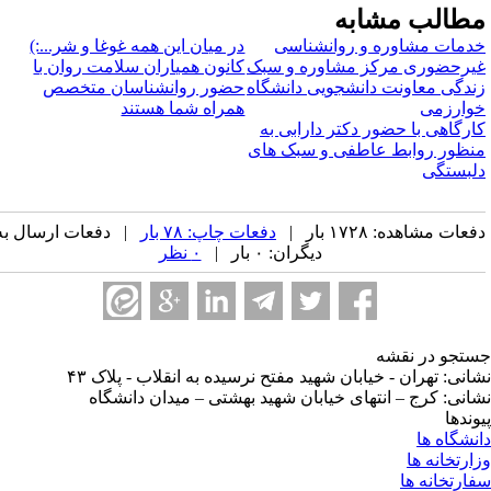
طالب مشابه
دمات مشاوره و روانشناسی
در میان این همه غوغا و شر...:)
یرحضوری مرکز مشاوره و سبک
کانون همیاران سلامت روان با
ندگی معاونت دانشجویی دانشگاه
حضور روانشناسان متخصص
وارزمی
همراه شما هستند
ارگاهی با حضور دکتر دارابی به
نظور روابط عاطفی و سبک های
لبستگی
عات مشاهده: ۱۷۲۸ بار |
دفعات چاپ: ۷۸ بار
| دفعات ارسال به
دیگران: ۰ بار |
۰ نظر
تجو در نقشه
انی: تهران - خیابان شهید مفتح نرسیده به انقلاب - پلاک ۴۳
انی: کرج – انتهای خیابان شهید بهشتی – میدان دانشگاه
وندها
نشگاه ها
ارتخانه ها
ارتخانه ها