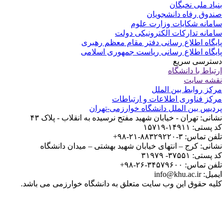
یاد ملی نخبگان
دوق رفاه دانشجویان
مانه شکایات وزارت علوم
مانه تدارکات الکترونیکی دولت
یگاه اطلاع رسانی دفتر مقام معظم رهبری
یگاه اطلاع رسانی ریاست جمهوری اسلامی
ترسی سریع
تباط با دانشگاه
شه سایت
کز روابط بین الملل
کز فناوری اطلاعات و ارتباطات
دیس بین الملل دانشگاه خوارزمی-تهران
انی: تهران - خیابان شهید مفتح نرسیده به انقلاب - پلاک ۴۳
ستی: ۱۴۹۱۱-۱۵۷۱۹
 تماس: ۳-۸۸۳۲۹۲۲۰-۲۱-۹۸+
انی: کرج – انتهای خیابان شهید بهشتی – میدان دانشگاه
ستی: ۳۷۵۵۱- ۳۱۹۷۹
 تماس: ۳۴۵۷۹۶۰۰-۲۶-۹۸+
: info@khu.ac.ir
یه حقوق این وب سایت متعلق به دانشگاه خوارزمی می باشد.