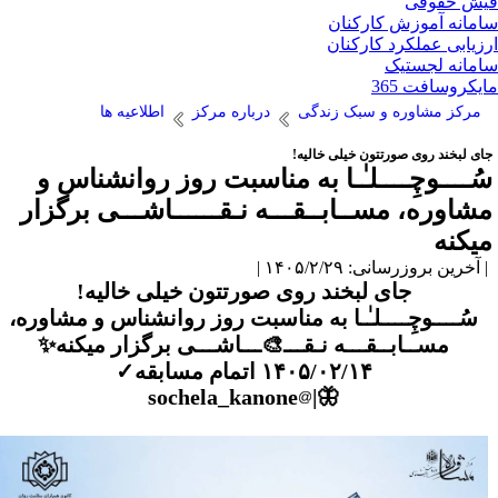
ش حقوقی
مانه آموزش کارکنان
زیابی عملکرد کارکنان
مانه لجستیک
یکروسافت 365
مرکز مشاوره و سبک زندگی
درباره مرکز
اطلاعیه ها
ای لبخند روی صورتتون خیلی خالیه!
ُــــوچِــــلـٰـا به مناسبت روز روانشناس و
شاوره، مســابــقـــه نـقــــــاشـــی برگزار
یکنه
آخرین بروزرسانی: ۱۴۰۵/۲/۲۹ |
جای لبخند روی صورتتون خیلی خالیه!
سُــــوچِــــلـٰـا به مناسبت روز روانشناس و مشاوره،
مســابــقـــه نـقـــ🎨ـــاشـــی برگزار میکنه✨
۱۴۰۵/۰۲/۱۴ اتمام مسابقه✓
sochela_kanone
🦋|