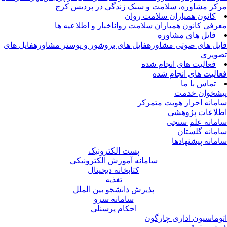
کز مشاوره، سلامت و سبک زندگی در پردیس کرج
کانون همیاران سلامت روان
رفی کانون همیاران سلامت روان
اخبار و اطلاعیه ها
فایل های مشاوره
یل های صوتی مشاوره
فایل های بروشور و پوستر مشاوره
فایل های
ویری
فعالیت های انجام شده
الیت های انجام شده
تماس با ما
شخوان خدمت
مانه احراز هویت متمرکز
لاعات پژوهشی
مانه علم سنجی
مانه گلستان
مانه پیشنهادها
پست الکترونیک
سامانه آموزش الکترونیکی
کتابخانه دیجیتال
تغذیه
پذیرش دانشجو بین الملل
سامانه سرو
احکام پرسنلی
وماسیون اداری چارگون