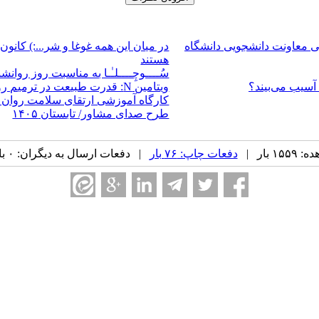
 معاونت دانشجویی دانشگاه
در میان این همه غوغا و شر...:) کا
هستند
سُــــوچِــــلـٰـا به مناسبت روز روان
 آسیب می‌بیند؟
ویتامین N: قدرت طبیعت در ترمیم روان
کارگاه آموزشی ارتقای سلامت روان با
طرح صدای مشاور/ تابستان ۱۴۰۵
 بار |
دفعات چاپ: ۷۶ بار
| دفعات ارسال به دیگران: ۰ بار |