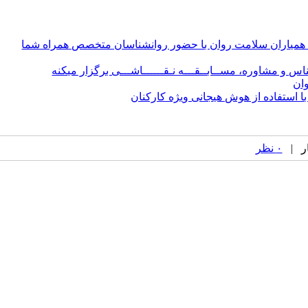
نون همیاران سلامت روان با حضور روانشناسان متخصص همراه شما
شناس و مشاوره، مســابــقـــه نـقــــــاشـــی برگزار میکنه
 استفاده از هوش هیجانی ویژه کارکنان
۰ نظر