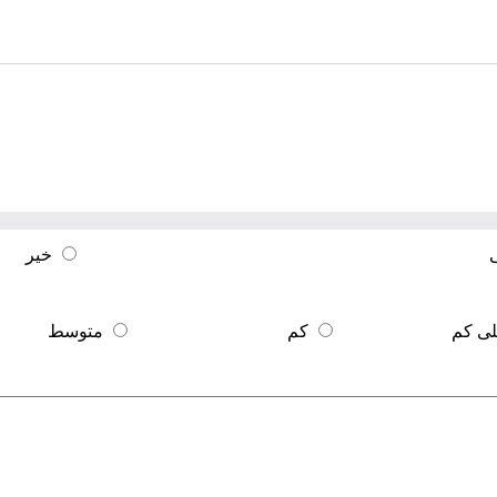
خیر
ی کم
کم
متوسط