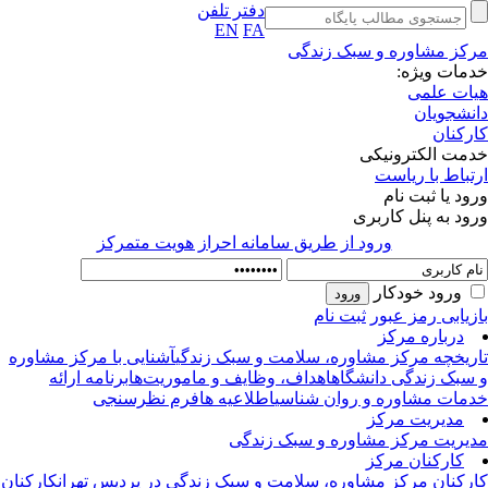
دفتر تلفن
EN
FA
کز مشاوره و سبک زندگی
مات ویژه:
ات علمی
نشجویان
رکنان
مت الکترونیکی
تباط با ریاست
ود یا ثبت نام
ود به پنل کاربری
ورود از طريق سامانه احراز هويت متمركز
ورود خودکار
زیابی رمز عبور
ثبت نام
درباره مرکز
ریخچه مرکز مشاوره، سلامت و سبک زندگی
آشنایی با مرکز مشاوره
سبک زندگی دانشگاه
اهداف، وظایف و ماموریت‌ها
برنامه ارائه
مات مشاوره و روان شناسی
اطلاعیه ها
فرم نظرسنجی
مدیریت مرکز
یریت مرکز مشاوره و سبک زندگی
کارکنان مرکز
رکنان مرکز مشاوره، سلامت و سبک زندگی در پردیس تهران
کارکنان