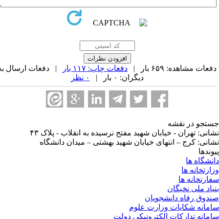
عات مشاهده: ۶۵۹ بار |
دفعات چاپ: ۱۱۷ بار
| دفعات ارسال به
دیگران: ۰ بار |
۰ نظر
تجو در نقشه
انی: تهران - خیابان شهید مفتح نرسیده به انقلاب - پلاک ۴۳
انی: کرج – انتهای خیابان شهید بهشتی – میدان دانشگاه
وندها
نشگاه ها
ارتخانه ها
ارتخانه ها
یاد ملی نخبگان
دوق رفاه دانشجویان
مانه شکایات وزارت علوم
مانه تدارکات الکترونیکی دولت