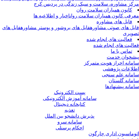
کز مشاوره، سلامت و سبک زندگی در پردیس کرج
کانون همیاران سلامت روان
رفی کانون همیاران سلامت روان
اخبار و اطلاعیه ها
فایل های مشاوره
یل های صوتی مشاوره
فایل های بروشور و پوستر مشاوره
فایل های
ویری
فعالیت های انجام شده
الیت های انجام شده
تماس با ما
شخوان خدمت
مانه احراز هویت متمرکز
لاعات پژوهشی
مانه علم سنجی
مانه گلستان
مانه پیشنهادها
پست الکترونیک
سامانه آموزش الکترونیکی
کتابخانه دیجیتال
تغذیه
پذیرش دانشجو بین الملل
سامانه سرو
احکام پرسنلی
وماسیون اداری چارگون