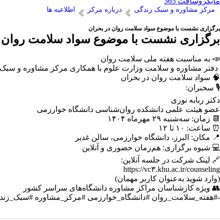
مایکروسافت 365
مرکز مشاوره و سبک زندگی
درباره مرکز
اطلاعیه ها
برگزاری نشست با موضوع سواد سلامت روان در بحران
برگزاری نشست با موضوع سواد سلامت روان د
📣 به مناسبت هفته ملی سلامت روان
دفتر مشاوره و سلامت وزارت علوم با همکاری مرکز مشاوره و سبک ز
🧠 سواد سلامت روان در بحران
🎙️ سخنران:
دکتر ربابه نوری
عضو هیئت علمی دانشکده روان‌شناسی دانشگاه خوارزمی
📆 زمان: سه‌شنبه ۲۹ مهرماه ۱۴۰۴
⏰ ساعت: ۱۰ تا ۱۲
📍 مکان: البرز، دانشگاه خوارزمی، سالن غدیر
💻 شیوه برگزاری: هم‌زمان حضوری و آنلاین
🔗 لینک شرکت در جلسه آنلاین:
https://vc۳.khu.ac.ir/counseling
(وارد شوید به‌عنوان کاربر مهمان)
👥 ویژه کارشناسان مراکز مشاوره دانشگاه‌های سراسر کشور
-#هفته_سلامت_روان #دانشگاه_خوارزمی #مرکز_مشاوره #سبک_زندگی