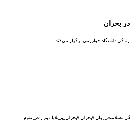
ر بحران
ندگی دانشگاه خوارزمی برگزار می‌کند:
 #سلامت_روان #بحران #بحران_و_بلایا #وزارت_علوم