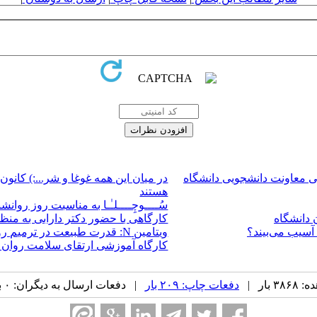
 معاونت دانشجویی دانشگاه
در میان این همه غوغا و شر...:) کا
هستند
سُــــوچِــــلـٰـا به مناسبت روز روان
 دانشگاه
کارگاهی با حضور دکتر دارابی به من
 آسیب می‌بیند؟
ویتامین N: قدرت طبیعت در ترمیم روان
کارگاه آموزشی ارتقای سلامت روان با
بار |
دفعات چاپ: ۲۰۹ بار
| دفعات ارسال به دیگران: ۰ بار |