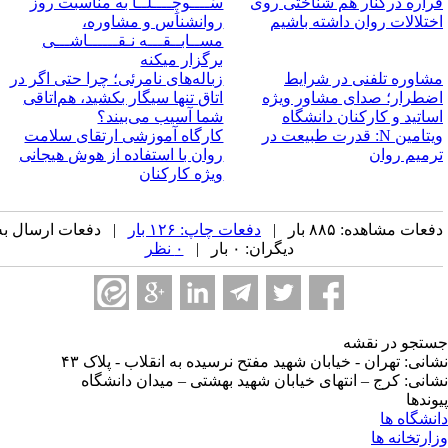
راره درکنار هم شناختی روی
سُــــوچِــــلـٰـا به مناسبت روز
ختلالات روان داشته باشیم
روانشناس و مشاوره،
مســابــقـــه نـقــــــاشـــی
برگزار میکنه
شاوره تلفنی در شرایط
زباله‌های نامرئی؛ چرا حتی اگر در
ضطرار؛ صدای مشاور ویژه
اتاق تنها سیگار بکشید، هم‌اتاقی
ساتید و کارکنان دانشگاه
شما آسیب می‌بیند؟
ویتامین N: قدرت طبیعت در
کارگاه آموزشی ارتقای سلامت
رمیم روان
روان با استفاده از هوش هیجانی
ویژه کارکنان
عات مشاهده: ۸۸۵ بار |
دفعات چاپ: ۱۲۶ بار
| دفعات ارسال به
دیگران: ۰ بار |
۰ نظر
تجو در نقشه
انی: تهران - خیابان شهید مفتح نرسیده به انقلاب - پلاک ۴۳
انی: کرج – انتهای خیابان شهید بهشتی – میدان دانشگاه
وندها
نشگاه ها
ارتخانه ها