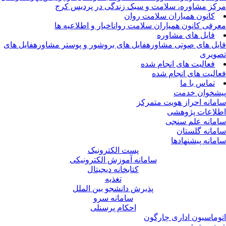
کز مشاوره، سلامت و سبک زندگی در پردیس کرج
کانون همیاران سلامت روان
رفی کانون همیاران سلامت روان
اخبار و اطلاعیه ها
فایل های مشاوره
یل های صوتی مشاوره
فایل های بروشور و پوستر مشاوره
فایل های
ویری
فعالیت های انجام شده
الیت های انجام شده
تماس با ما
شخوان خدمت
مانه احراز هویت متمرکز
لاعات پژوهشی
مانه علم سنجی
مانه گلستان
مانه پیشنهادها
پست الکترونیک
سامانه آموزش الکترونیکی
کتابخانه دیجیتال
تغذیه
پذیرش دانشجو بین الملل
سامانه سرو
احکام پرسنلی
وماسیون اداری چارگون