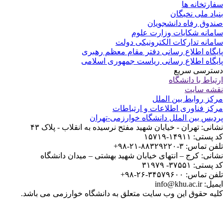
ارتخانه ها
یاد ملی نخبگان
دوق رفاه دانشجویان
مانه شکایات وزارت علوم
مانه تدارکات الکترونیکی دولت
یگاه اطلاع رسانی دفتر مقام معظم رهبری
یگاه اطلاع رسانی ریاست جمهوری اسلامی
ترسی سریع
تباط با دانشگاه
شه سایت
کز روابط بین الملل
کز فناوری اطلاعات و ارتباطات
دیس بین الملل دانشگاه خوارزمی-تهران
انی: تهران - خیابان شهید مفتح نرسیده به انقلاب - پلاک ۴۳
ستی: ۱۴۹۱۱-۱۵۷۱۹
 تماس: ۳-۸۸۳۲۹۲۲۰-۲۱-۹۸+
انی: کرج – انتهای خیابان شهید بهشتی – میدان دانشگاه
ستی: ۳۷۵۵۱- ۳۱۹۷۹
 تماس: ۳۴۵۷۹۶۰۰-۲۶-۹۸+
: info@khu.ac.ir
یه حقوق این وب سایت متعلق به دانشگاه خوارزمی می باشد.