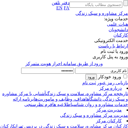
دفتر تلفن
EN
FA
کز مشاوره و سبک زندگی
مات ویژه:
ات علمی
نشجویان
رکنان
مت الکترونیکی
تباط با ریاست
ود یا ثبت نام
ود به پنل کاربری
ورود از طريق سامانه احراز هويت متمركز
ورود خودکار
زیابی رمز عبور
ثبت نام
درباره مرکز
ریخچه مرکز مشاوره، سلامت و سبک زندگی
آشنایی با مرکز مشاوره
سبک زندگی دانشگاه
اهداف، وظایف و ماموریت‌ها
برنامه ارائه
مات مشاوره و روان شناسی
اطلاعیه ها
فرم نظرسنجی
مدیریت مرکز
یریت مرکز مشاوره و سبک زندگی
کارکنان مرکز
رکنان مرکز مشاوره، سلامت و سبک زندگی در پردیس تهران
کارکنان