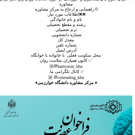
مشاوره
💠راهنمایی و ارجاع به مرکز مشاوره
❌❌اطلاعات مورد نیاز:
نام و نام خانوادگی
رشته و مقطع تحصیلی
ترم تحصیلی
شماره دانشجویی
معدل کل
شماره تلفن
آدرس ایمیل
محل سکونت فعلی: با خانواده یا خوابگاه
✅ کانون همیاران سلامت روان
🆔️
hamyaran_khu
✅ کانال تلگرامی ما:
🆔️
counseling_khu
♦️ مرکز مشاوره دانشگاه خوارزمی♦️